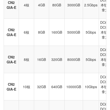
DC9 
CN2
4核
4GB
80GB
3000GB
2.5Gbps
本软
GIA-E
拿大
DC6 
DC9 
CN2
6核
8GB
160GB
5000GB
5Gbps
本软
GIA-E
拿大
DC6 
DC9 
CN2
8核
16GB
320GB
8000GB
5Gbps
本软
GIA-E
拿大
DC6 
DC9 
CN2
10核
32GB
640GB
10000GB
10Gbps
本软
GIA-E
拿大
DC6 
DC9 