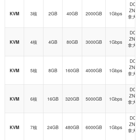
DC3
ZN
KVM
3核
2GB
40GB
2000GB
1Gbps
拿大、
DC3
ZN
KVM
4核
4GB
80GB
3000GB
1Gbps
拿大、
DC3
ZN
KVM
5核
8GB
160GB
4000GB
1Gbps
拿大、
DC3
ZN
KVM
6核
16GB
320GB
5000GB
1Gbps
拿大、
DC3
ZN
KVM
7核
24GB
480GB
6000GB
1Gbps
拿大、