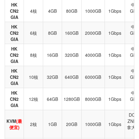
HK
中国
CN2
4核
4GB
80GB
1000GB
1Gbps
GI
GIA
C
HK
中国
CN2
6核
8GB
160GB
2000GB
1Gbps
GI
GIA
C
HK
中国
CN2
8核
16GB
320GB
4000GB
1Gbps
GI
GIA
C
HK
中国
CN2
10核
32GB
640GB
6000GB
1Gbps
GI
GIA
C
HK
中国
CN2
12核
64GB
1280GB
8000GB
1Gbps
GI
GIA
C
DC3
KVM
(最
ZNE
2核
1GB
20GB
1000GB
1Gbps
便宜)
拿大、