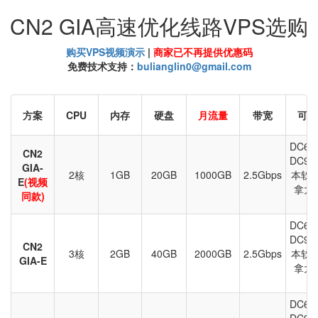
CN2 GIA高速优化线路VPS选购
购买VPS视频演示
|
商家已不再提供优惠码
免费技术支持：
bulianglin0@gmail.com
方案
CPU
内存
硬盘
月流量
带宽
可选
DC6 
CN2
DC9 
GIA-
2核
1GB
20GB
1000GB
2.5Gbps
本软
E
(视频
拿大
同款)
DC6 
DC9 
CN2
3核
2GB
40GB
2000GB
2.5Gbps
本软
GIA-E
拿大
DC6 